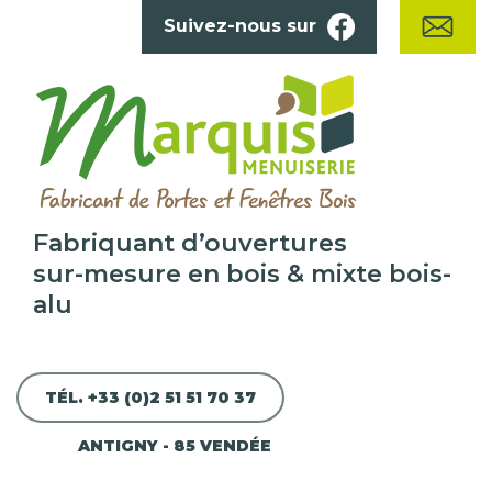
Skip
Suivez-nous sur
to
content
Fabriquant d’ouvertures
sur-mesure en bois & mixte bois-
alu
TÉL. +33 (0)2 51 51 70 37
ANTIGNY - 85 VENDÉE