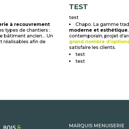
TEST
test
rie à recouvrement
Chapo. La gamme tradi
les types de chantiers :
moderne et esthétique
 de bâtiment ancien… Un
contemporain, projet d’a
 réalisables afin de
grand nombre d’option
satisfaire les clients.
test
test
MARQUIS MENUISERIE